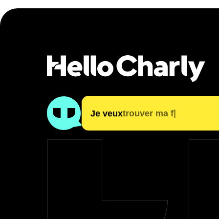
trouver mon métier
trouver ma formation
|
Je veux
trouver ma formation
financer ma formation