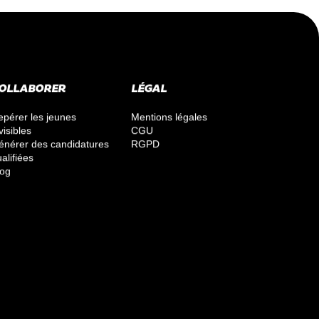
OLLABORER
LÉGAL
epérer les jeunes
Mentions légales
visibles
CGU
énérer des candidatures
RGPD
alifiées
log