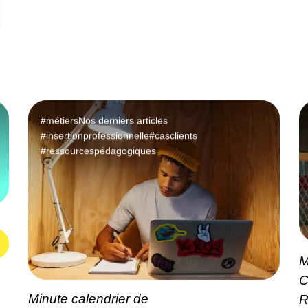
#métiers
Nos derniers articles
#insertionprofessionnelle
#casclients
#ressourcespédagogiques
M
C
Minute calendrier de
R