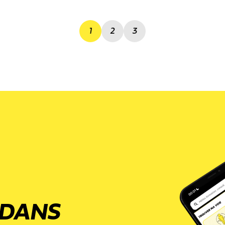
1
2
3
 DANS