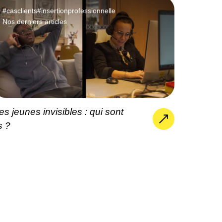
#casclients
#insertionprofessionnelle
Nos derniers articles
es jeunes invisibles : qui sont
ls ?