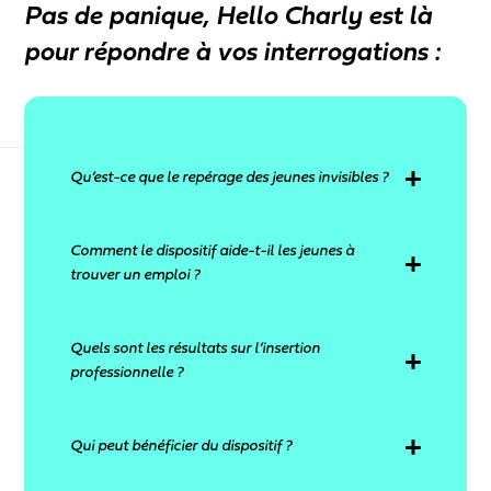
Pas de panique, Hello Charly est là
pour répondre à vos interrogations :
Qu’est-ce que le repérage des jeunes invisibles ?
Le repérage des jeunes invisibles est un dispositif
Comment le dispositif aide-t-il les jeunes à
digital qui a pour but de repérer les jeunes dits
trouver un emploi ?
“invisibles” depuis les réseaux sociaux et les
rediriger vers des dispositifs d’insertion
professionnelle qui leur correspondent.
Le dispositif aide les jeunes à trouver un emploi
Quels sont les résultats sur l’insertion
grâce aux conseillers Hello Charly. Après avoir
professionnelle ?
laissé leurs coordonnées, les jeunes sont
rappelés par nos référents orientation afin
d’approfondir leurs profils et de les rediriger vers
Depuis 2022, cette méthode a permis à plus de
Qui peut bénéficier du dispositif ?
un dispositif d’insertion professionnelle adapté
20 000 jeunes de bénéficier d’un
pour eux et près de chez eux.
accompagnement personnalisé. 10 000 jeunes