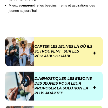
partout en France
Mieux
comprendre
les besoins, freins et aspirations des
jeunes aujourd’hui
CAPTER LES JEUNES LÀ OÙ ILS
SE TROUVENT : SUR LES
RÉSEAUX SOCIAUX
Notre méthode débute par des campagnes de
DIAGNOSTIQUER LES BESOINS
communication sur les réseaux sociaux les plus
DES JEUNES POUR LEUR
populaires auprès des jeunes : Instagram, TikTok et
PROPOSER LA SOLUTION LA
Snapchat. Les contenus diffusés sont produits par les
PLUS ADAPTÉE
experts social media de Hello Charly et diffusés sur nos
réseaux, auprès de notre communauté.