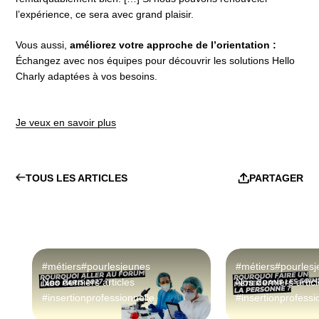
l’expérience, ce sera avec grand plaisir.
Vous aussi,
améliorez votre approche de l’orientation :
Échangez avec nos équipes pour découvrir les solutions Hello
Charly adaptées à vos besoins.
Je veux en savoir plus
TOUS LES ARTICLES
PARTAGER
#métiers
#pourlesjeunes
#métiers
#pourles
Nos derniers articles
Nos derniers artic
#insertionprofessionnelle
#insertionprofessi