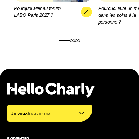
Pourquoi aller au forum
Pourquoi faire un mé
LABO Paris 2027 ?
dans les soins à la
personne ?
trouver mon métier
trouver ma formation
|
Je veux
trouver ma for
financer ma formation