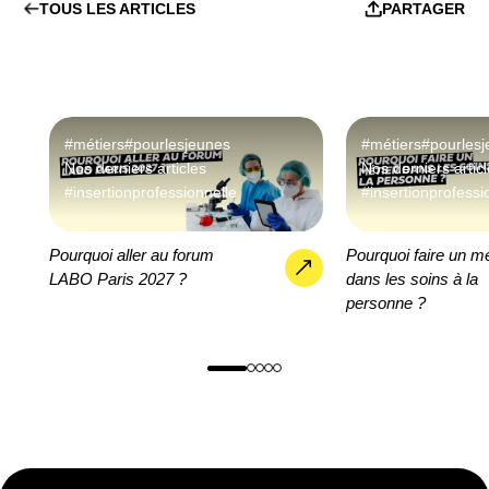
TOUS LES ARTICLES
PARTAGER
#métiers
#pourlesjeunes
#métiers
#pourles
Nos derniers articles
Nos derniers artic
#insertionprofessionnelle
#insertionprofessi
Pourquoi aller au forum
Pourquoi faire un mé
LABO Paris 2027 ?
dans les soins à la
personne ?