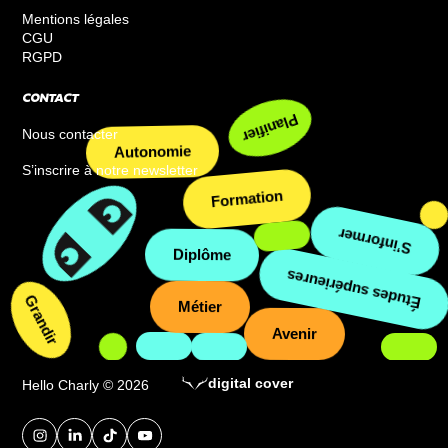
Mentions légales
CGU
RGPD
CONTACT
Planifier
Nous contacter
Autonomie
S’inscrire à notre newsletter
Formation
S’informer
Diplôme
Études supérieures
Grandir
Métier
Avenir
digital cover
Hello Charly © 2026