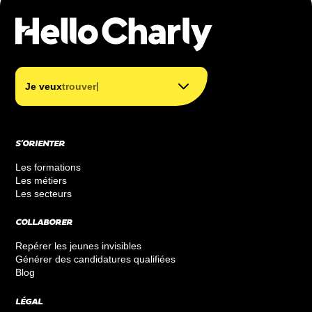
trouver mon métier
trouver ma formation
|
Je veux
trouver ma
financer ma formation
S’ORIENTER
Les formations
Les métiers
Les secteurs
COLLABORER
Repérer les jeunes invisibles
Générer des candidatures qualifiées
Blog
LÉGAL