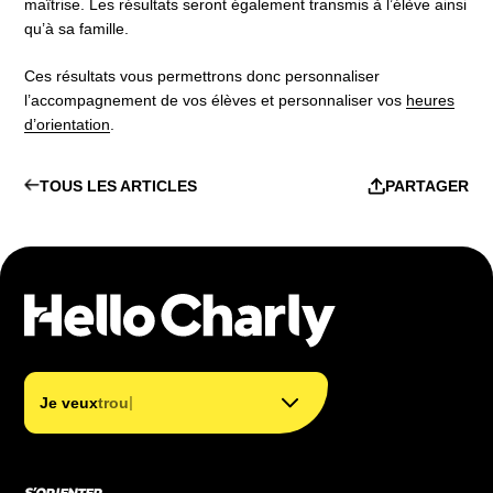
maîtrise. Les résultats seront également transmis à l’élève ainsi
qu’à sa famille.
Ces résultats vous permettrons donc personnaliser
l’accompagnement de vos élèves et personnaliser vos
heures
d’orientation
.
TOUS LES ARTICLES
PARTAGER
trouver mon métier
trouver ma formation
|
Je veux
trouv
financer ma formation