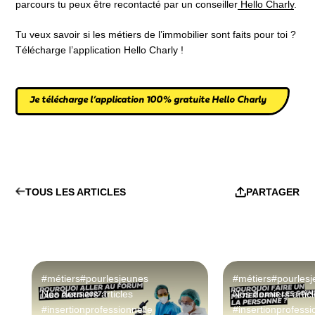
parcours tu peux être recontacté par un conseiller
Hello Charly
.
Tu veux savoir si les métiers de l’immobilier sont faits pour toi ?
Télécharge l’application Hello Charly !
Je télécharge l’application 100% gratuite Hello Charly
TOUS LES ARTICLES
PARTAGER
#métiers
#pourlesjeunes
#métiers
#pourles
Nos derniers articles
Nos derniers artic
#insertionprofessionnelle
#insertionprofessi