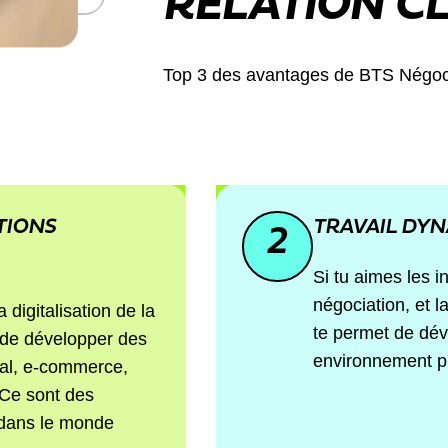
RELATION CL
Top 3 des avantages de BTS Négociati
TIONS
TRAVAIL DYN
2
Si tu aimes les in
négociation, et l
 digitalisation de la
te permet de dé
s de développer des
environnement pr
tal, e-commerce,
 Ce sont des
 dans le monde