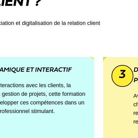
IENT ?
on et digitalisation de la relation client
AMIQUE ET INTERACTIF
D
3
P
teractions avec les clients, la
a gestion de projets, cette formation
A
velopper ces compétences dans un
c
ofessionnel stimulant.
r
r