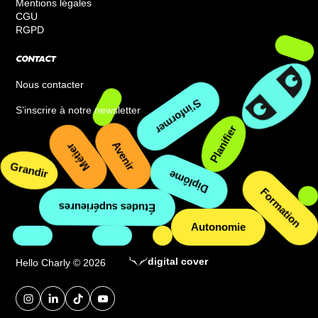
Mentions légales
CGU
RGPD
CONTACT
Nous contacter
S’informer
S’inscrire à notre newsletter
Planifier
Avenir
Métier
Grandir
Diplôme
Formation
Études supérieures
Autonomie
digital cover
Hello Charly © 2026