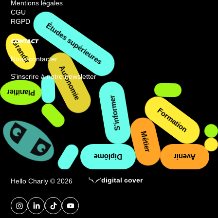
Mentions légales
CGU
RGPD
Grandir
CONTACT
Nous contacter
Études supérieures
S’inscrire à notre newsletter
Planifier
S’informer
Autonomie
Formation
Métier
Avenir
Diplôme
digital cover
Hello Charly © 2026