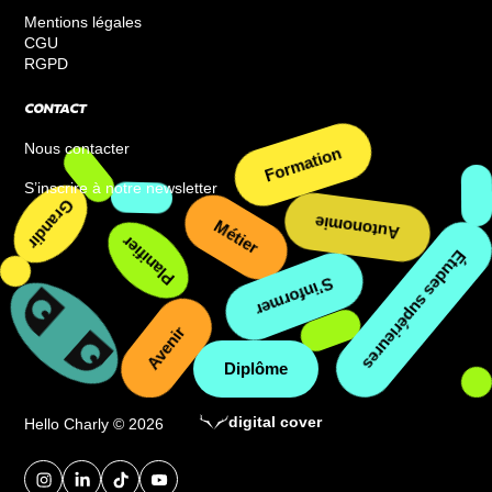
Mentions légales
CGU
RGPD
CONTACT
Nous contacter
S’inscrire à notre newsletter
Formation
Grandir
Métier
Planifier
Études supérieures
Autonomie
S’informer
Avenir
Diplôme
digital cover
Hello Charly © 2026