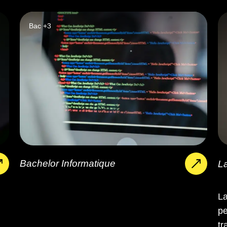
Bac +3
Bachelor Informatique
L
La
pe
tr