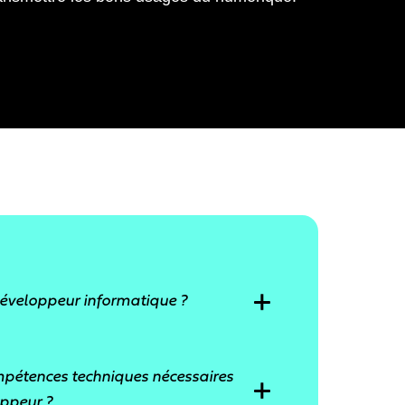
veloppeur informatique ?
oppeur informatique ou développeuse
mpétences techniques nécessaires
ombreuses voies sont
oppeur ?