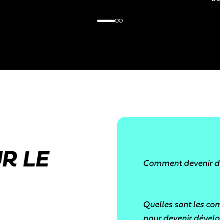
R LE
Comment devenir dé
Pour devenir dével
Quelles sont les co
informatique, de n
pour devenir dével