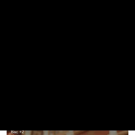
Bac +3
Notre application
S'orienter
Solutions pour les pros
Qui sommes-nous ?
Bachelor Management du Tourisme
Prendre RDV avec un conseiller
Bac +2