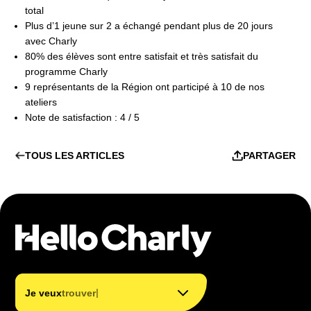
total
Plus d’1 jeune sur 2 a échangé pendant plus de 20 jours
avec Charly
80% des élèves sont entre satisfait et très satisfait du
programme Charly
9 représentants de la Région ont participé à 10 de nos
ateliers
Note de satisfaction : 4 / 5
TOUS LES ARTICLES
PARTAGER
trouver mon métier
trouver ma formation
|
Je veux
trouver m
financer ma formation