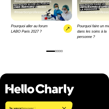
#métiers
#pourlesjeunes
#métiers
#pourles
Nos derniers articles
Nos derniers artic
#insertionprofessionnelle
#insertionprofessi
Pourquoi aller au forum
Pourquoi faire un mé
LABO Paris 2027 ?
dans les soins à la
personne ?
trouver mon métier
trouver ma formation
|
Je veux
trouver ma fo
financer ma formation