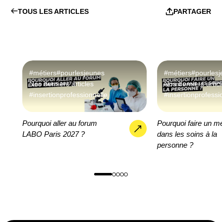
TOUS LES ARTICLES
PARTAGER
#métiers
#pourlesjeunes
#métiers
#pourles
Nos derniers articles
Nos derniers artic
#insertionprofessionnelle
#insertionprofessi
Pourquoi aller au forum
Pourquoi faire un mé
LABO Paris 2027 ?
dans les soins à la
personne ?