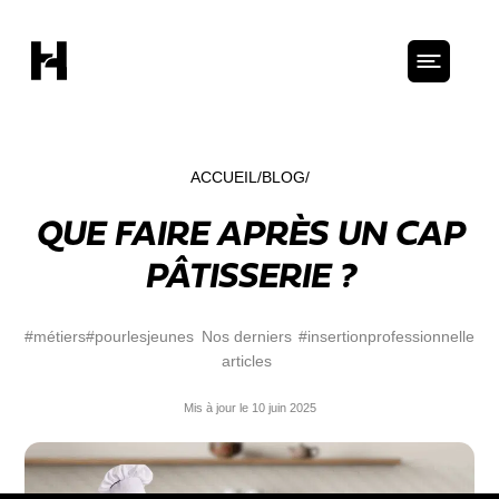
ACCUEIL
BLOG
QUE FAIRE APRÈS UN CAP
PÂTISSERIE ?
#métiers
#pourlesjeunes
Nos derniers
#insertionprofessionnelle
articles
Mis à jour le 10 juin 2025