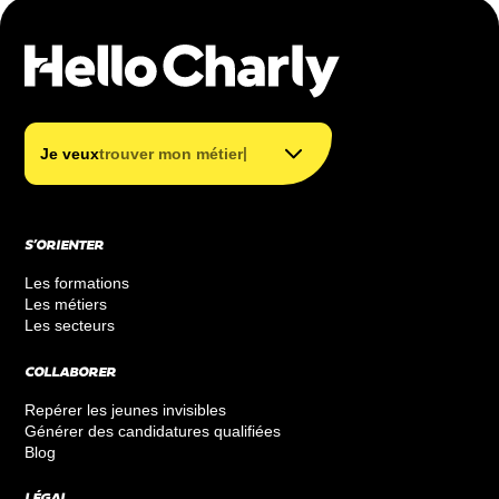
trouver mon métier
trouver ma formation
|
Je veux
tr
financer ma formation
S’ORIENTER
Les formations
Les métiers
Les secteurs
COLLABORER
Repérer les jeunes invisibles
Générer des candidatures qualifiées
Blog