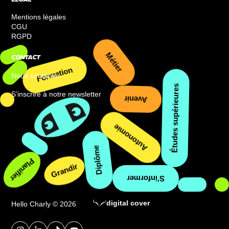
LÉGAL
Mentions légales
CGU
RGPD
CONTACT
Nous contacter
Formation
Métier
S’inscrire à notre newsletter
Études supérieures
Avenir
Autonomie
Diplôme
Planifier
Grandir
S’informer
digital cover
Hello Charly © 2026