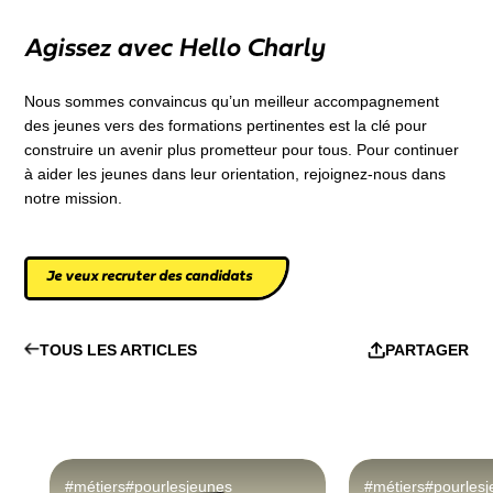
Agissez avec Hello Charly
Nous sommes convaincus qu’un meilleur accompagnement
des jeunes vers des formations pertinentes est la clé pour
construire un avenir plus prometteur pour tous. Pour continuer
à aider les jeunes dans leur orientation, rejoignez-nous dans
notre mission.
Je veux recruter des candidats
TOUS LES ARTICLES
PARTAGER
#métiers
#pourlesjeunes
#métiers
#pourles