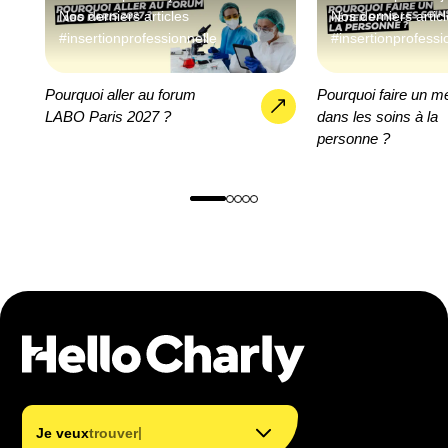
Nos derniers articles
Nos derniers artic
#insertionprofessionnelle
#insertionprofessi
Pourquoi aller au forum
Pourquoi faire un mé
LABO Paris 2027 ?
dans les soins à la
personne ?
trouver mon métier
trouver ma formation
|
Je veux
trouver ma f
financer ma formation