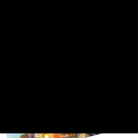
#autres
Mis à jour le 3 janvier 2025
Notre application
S'orienter
Solutions pour les pros
Qui sommes-nous ?
Prendre RDV avec un conseiller