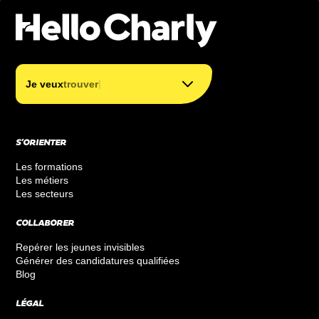
trouver mon métier
trouver ma formation
|
Je veux
trouver ma
financer ma formation
S’ORIENTER
Les formations
Les métiers
Les secteurs
COLLABORER
Repérer les jeunes invisibles
Générer des candidatures qualifiées
Blog
LÉGAL