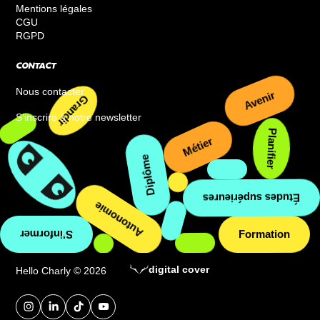
Mentions légales
CGU
RGPD
CONTACT
Nous contacter
Avenir
S’inscrire à notre newsletter
Grandir
Planifier
Métier
Diplôme
Études supérieures
Autonomie
Formation
S’informer
digital cover
Hello Charly © 2026