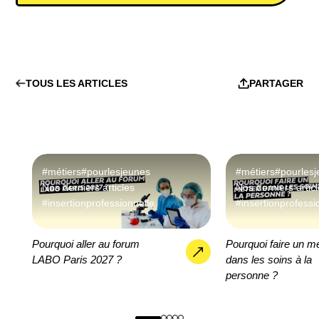
TOUS LES ARTICLES
PARTAGER
#métiers
#pourlesjeunes
#métiers
#pourles
Nos derniers articles
Nos derniers artic
#insertionprofessionnelle
#insertionprofessi
Pourquoi aller au forum
Pourquoi faire un mé
LABO Paris 2027 ?
dans les soins à la
personne ?