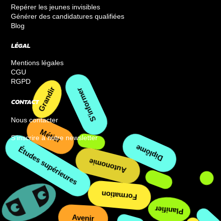
Repérer les jeunes invisibles
Générer des candidatures qualifiées
Blog
LÉGAL
Mentions légales
CGU
RGPD
Grandir
CONTACT
S’informer
Nous contacter
Métier
S’inscrire à notre newsletter
Études supérieures
Diplôme
Autonomie
Formation
Planifier
Avenir