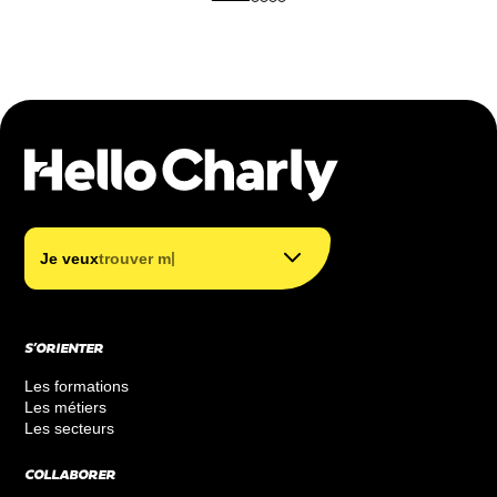
trouver mon métier
trouver ma formation
|
Je veux
trouver ma fo
financer ma formation
S’ORIENTER
Les formations
Les métiers
Les secteurs
COLLABORER