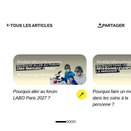
TOUS LES ARTICLES
PARTAGER
#métiers
#pourlesjeunes
#métiers
#pourles
Nos derniers articles
Nos derniers artic
#insertionprofessionnelle
#insertionprofessi
Pourquoi aller au forum
Pourquoi faire un mé
LABO Paris 2027 ?
dans les soins à la
personne ?