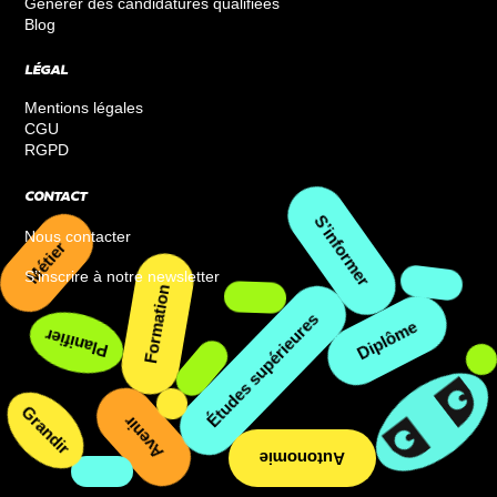
Générer des candidatures qualifiées
Blog
LÉGAL
Mentions légales
CGU
RGPD
CONTACT
Nous contacter
Métier
S’informer
S’inscrire à notre newsletter
Formation
Planifier
Diplôme
Études supérieures
Grandir
Avenir
Autonomie