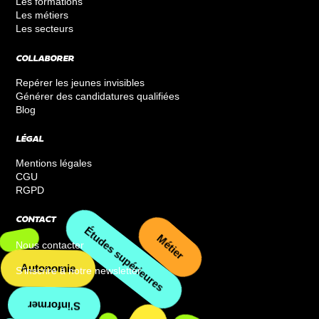
Les formations
Les métiers
Les secteurs
COLLABORER
Repérer les jeunes invisibles
Générer des candidatures qualifiées
Blog
LÉGAL
Mentions légales
CGU
RGPD
CONTACT
Nous contacter
Études supérieures
Autonomie
S’inscrire à notre newsletter
Métier
S’informer