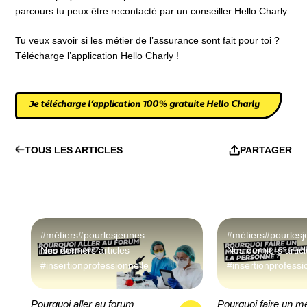
parcours tu peux être recontacté par un conseiller Hello Charly.
Tu veux savoir si les métier de l’assurance sont fait pour toi ?
Télécharge l’application Hello Charly !
Je télécharge l’application 100% gratuite Hello Charly
TOUS LES ARTICLES
PARTAGER
#métiers
#pourlesjeunes
#métiers
#pourles
Nos derniers articles
Nos derniers artic
#insertionprofessionnelle
#insertionprofessi
Pourquoi aller au forum
Pourquoi faire un mé