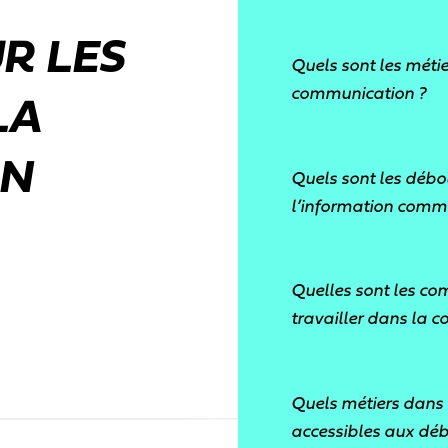
R LES
Quels sont les métie
communication ?
LA
Selon l’ONISEP,
le
ON
Quels sont les débo
la communication
l’information comm
Chargé de commun
Les débouchés dan
Chargé de produc
Quelles sont les c
communication
so
Monteur vidéo
travailler dans la 
Data-journaliste
En effet, la
commun
Community Mana
métiers indispensab
Les
compétences i
Archiviste
Quels métiers dans
associations, les O
dans la communica
Bibliothécaire
accessibles aux déb
même les médias qui