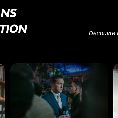
ANS
TION
Découvre n