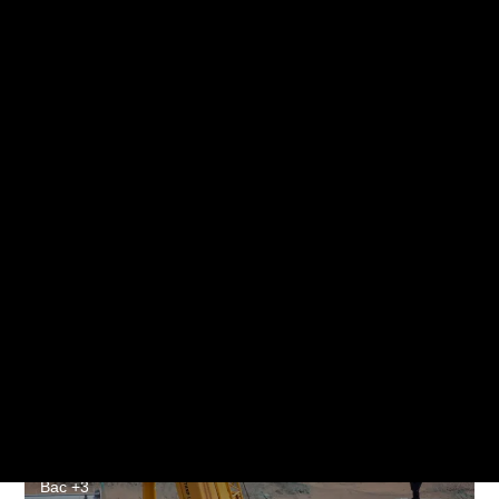
Bac +2
Notre application
S'orienter
Solutions pour les pros
Qui sommes-nous ?
Conducteur de travaux bac + 2
Prendre RDV avec un conseiller
Bac +3