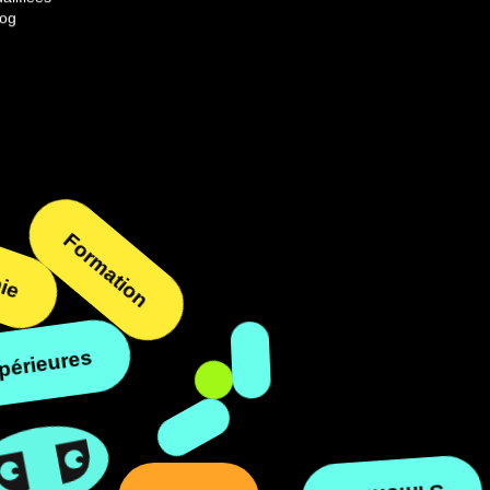
log
e
Formation
eures