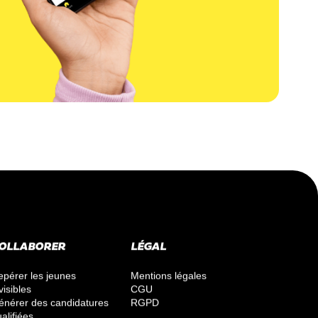
OLLABORER
LÉGAL
epérer les jeunes
Mentions légales
visibles
CGU
énérer des candidatures
RGPD
alifiées