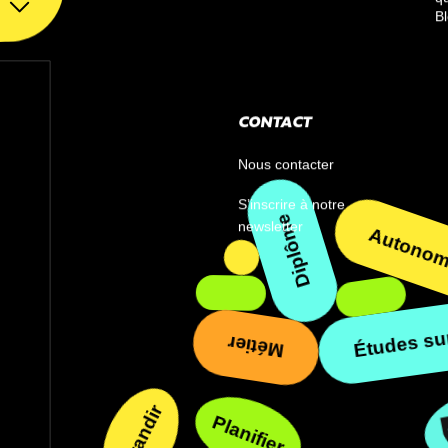
B
CONTACT
Nous contacter
S’inscrire à notre
newsletter
Autonomi
Diplôme
Études supéri
Métier
Grandir
Planifier