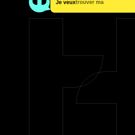
|
Je veux
trouver ma format
financer ma formation