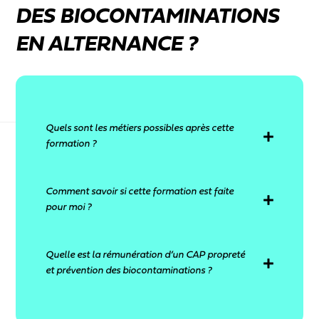
DES BIOCONTAMINATIONS
EN ALTERNANCE ?
Quels sont les métiers possibles après cette
formation ?
Agent de propreté, agent de bionettoyage, agent
Comment savoir si cette formation est faite
d’entretien des locaux, technicien·ne de surface
pour moi ?
ou encore spécialiste de l’hygiène en milieu
sensible.
Tu veux travailler sur le terrain, garantir la
Quelle est la rémunération d’un CAP propreté
propreté des lieux, et contribuer au bien-être des
et prévention des biocontaminations ?
autres au quotidien ?
Un·e agent de propreté débutant·e peut gagner