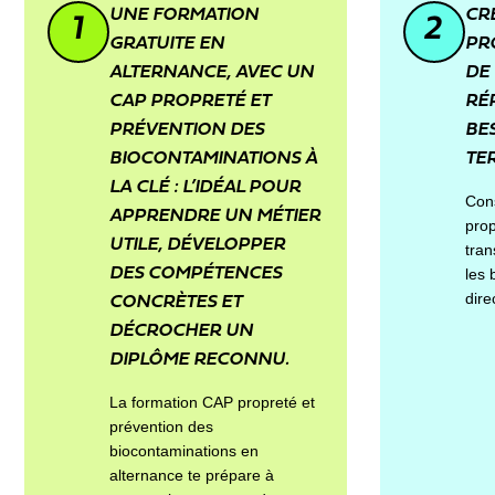
UNE FORMATION
CR
1
2
GRATUITE EN
PR
ALTERNANCE, AVEC UN
DE
CAP PROPRETÉ ET
RÉ
PRÉVENTION DES
BE
BIOCONTAMINATIONS À
TER
LA CLÉ : L’IDÉAL POUR
Cons
APPRENDRE UN MÉTIER
prop
UTILE, DÉVELOPPER
tran
DES COMPÉTENCES
les 
dire
CONCRÈTES ET
DÉCROCHER UN
DIPLÔME RECONNU.
La formation CAP propreté et
prévention des
biocontaminations en
alternance te prépare à