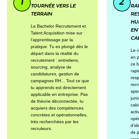
1
2
TOURNÉE VERS LE
RA
TERRAIN
RE
HU
Le Bachelor Recrutement et
EN
Talent Acquisition mise sur
CAB
l’apprentissage par la
pratique. Tu es plongé dès le
Le r
départ dans la réalité du
en p
recrutement : entretiens,
ce b
sourcing, analyse de
rapi
candidatures, gestion de
resp
campagnes RH... Tout ce que
recr
tu apprends est directement
spec
applicable en entreprise. Pas
juni
de théorie déconnectée, tu
cabi
acquiers des compétences
acti
concrètes et opérationnelles,
opér
très recherchées par les
d’id
recruteurs.
de p