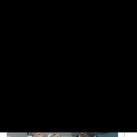
Découvrir
OSTULE À CETTE FORMATI
Notre application
En cliquant ici !
S'orienter
Solutions pour les pros
Qui sommes-nous ?
Prendre RDV avec un conseiller