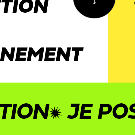
CTION
NNEMENT
N
JE POSTU