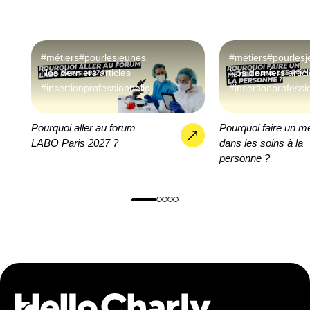
#métiers
#pourlesjeunes
#métiers
#pourles
Nos derniers articles
Nos derniers artic
#insertionprofessionnelle
#insertionprofessi
Pourquoi aller au forum
Pourquoi faire un mé
LABO Paris 2027 ?
dans les soins à la
personne ?
trouver mon métier