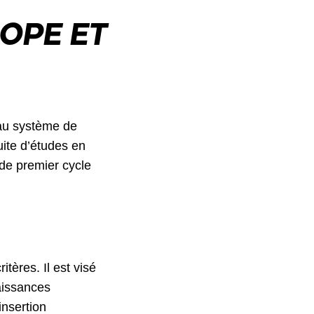
OPE ET
 au système de
uite d’études en
de premier cycle
tères. Il est visé
aissances
insertion