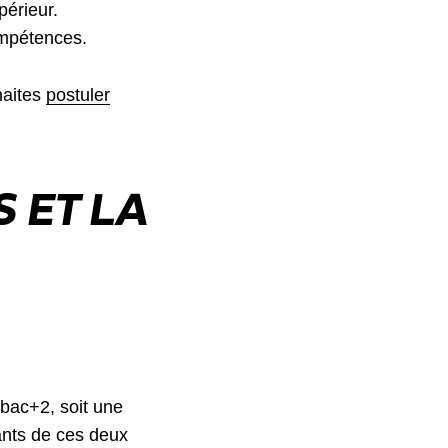
périeur.
ompétences.
haites
postuler
 ET LA
bac+2, soit une
iants de ces deux