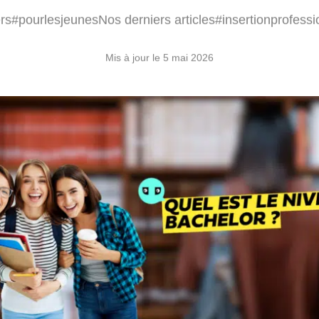
rs
#pourlesjeunes
Nos derniers articles
#insertionprofessi
Mis à jour le 5 mai 2026