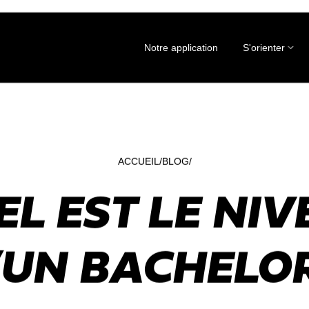
Notre application
S'orienter
ACCUEIL
BLOG
EL EST LE NIV
’UN BACHELOR