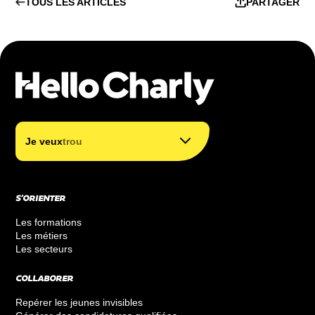
TOUS LES ARTICLES
PARTAGER
trouver mon métier
trouver ma formation
|
Je veux
trouv
financer ma formation
S’ORIENTER
Les formations
Les métiers
Les secteurs
COLLABORER
Repérer les jeunes invisibles