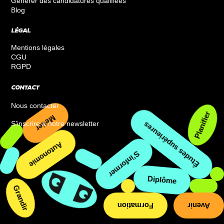
Générer des candidatures qualifiées
Blog
LÉGAL
Mentions légales
CGU
RGPD
CONTACT
Nous contacter
Planifier
Métier
S’inscrire à notre newsletter
Études supérieures
Autonomie
S’informer
Diplôme
Grandir
Formation
Avenir