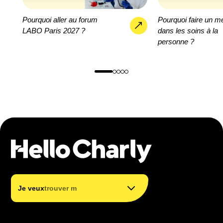
Pourquoi aller au forum
Pourquoi faire un mé
LABO Paris 2027 ?
dans les soins à la
personne ?
trouver mon métier
trouver ma formation
|
Je veux
trouver ma fo
financer ma formation