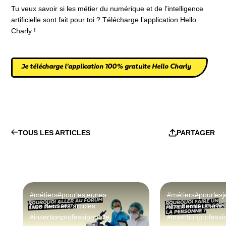
Tu veux savoir si les métier du numérique et de l’intelligence
artificielle sont fait pour toi ? Télécharge l’application Hello
Charly !
Je télécharge l’application 100% gratuite Hello Charly
TOUS LES ARTICLES
PARTAGER
#métiers
#pourlesjeunes
#métiers
#pourles
Nos derniers articles
Nos derniers artic
#insertionprofessionnelle
#insertionprofessi