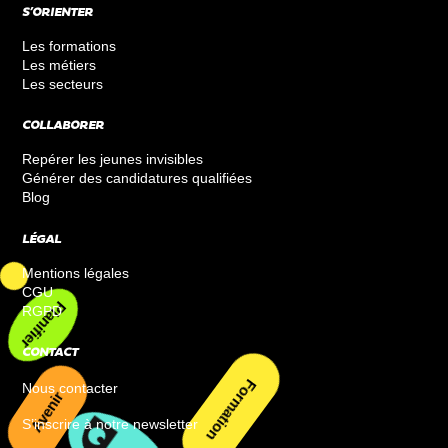
S’ORIENTER
Les formations
Les métiers
Les secteurs
COLLABORER
Repérer les jeunes invisibles
Générer des candidatures qualifiées
Blog
LÉGAL
Mentions légales
CGU
RGPD
Planifier
CONTACT
Nous contacter
Avenir
S’inscrire à notre newsletter