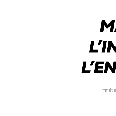
M
L’
L’E
#métie