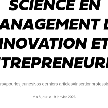
SCIENCE EN
ANAGEMENT 
INNOVATION ET
NTREPRENEURI
rs
#pourlesjeunes
Nos derniers articles
#insertionprofessi
Mis à jour le 19 janvier 2026