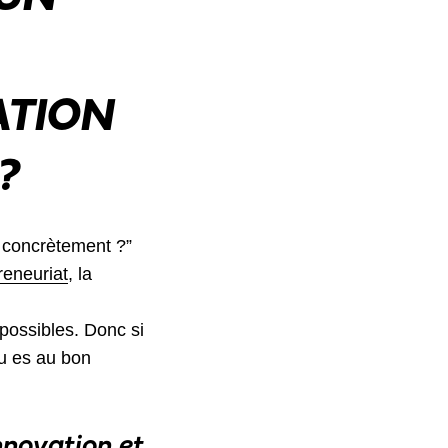
ATION
?
s concrètement ?”
reneuriat
, la
possibles. Donc si
tu es au bon
nnovation et