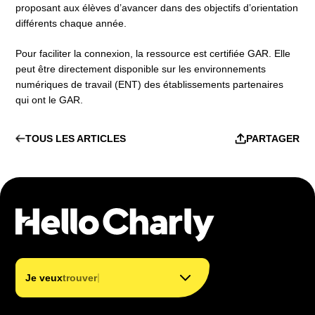
proposant aux élèves d’avancer dans des objectifs d’orientation
différents chaque année.
Pour faciliter la connexion, la ressource est certifiée GAR. Elle
peut être directement disponible sur les environnements
numériques de travail (ENT) des établissements partenaires
qui ont le GAR.
TOUS LES ARTICLES
PARTAGER
trouver mon métier
trouver ma formation
|
Je veux
trouver ma
financer ma formation