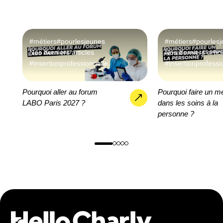
#métiers
#pourlesjeunes
#métiers
#pourles
Nos derniers articles
Nos derniers artic
#insertionprofessionnelle
#insertionprofessi
Pourquoi aller au forum
Pourquoi faire un mé
LABO Paris 2027 ?
dans les soins à la
personne ?
trouver mon métier