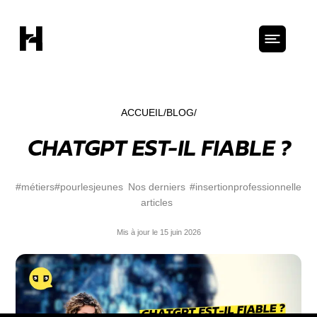
ACCUEIL
BLOG
CHATGPT EST-IL FIABLE ?
#métiers
#pourlesjeunes
Nos derniers
#insertionprofessionnelle
articles
Mis à jour le 15 juin 2026