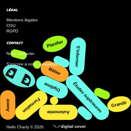
LÉGAL
Mentions légales
CGU
RGPD
CONTACT
Planifier
Nous contacter
S’informer
S’inscrire à notre newsletter
Métier
Études supérieures
Diplôme
Formation
Grandir
Avenir
Autonomie
digital cover
Hello Charly © 2026