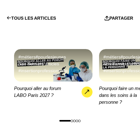
TOUS LES ARTICLES
PARTAGER
#métiers
#pourlesjeunes
#métiers
#pourles
Nos derniers articles
Nos derniers artic
#insertionprofessionnelle
#insertionprofessi
Pourquoi aller au forum
Pourquoi faire un mé
LABO Paris 2027 ?
dans les soins à la
personne ?