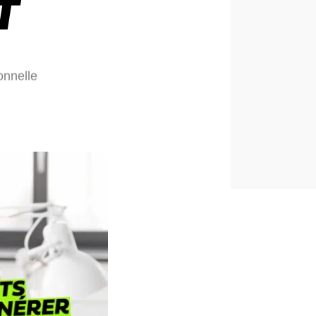
T
onnelle