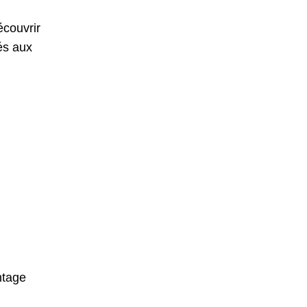
écouvrir
és aux
ntage