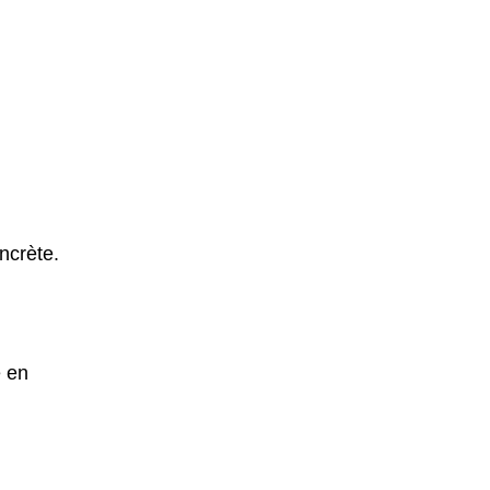
ncrète.
e en