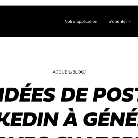
Notre application
S'orienter
ACCUEIL
BLOG
 IDÉES DE POS
KEDIN À GÉN