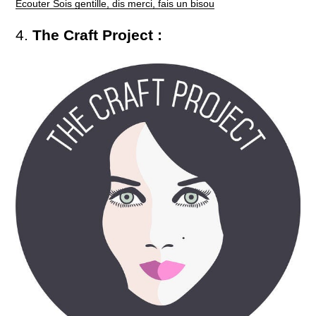
Ecouter Sois gentille, dis merci, fais un bisou
4.
The Craft Project :