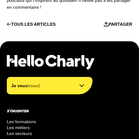
podcasts qui t’inspirent au quotidien n’hésite pas à les partager
en commentaire !
TOUS LES ARTICLES
PARTAGER
trouver mon métier
trouver ma formation
|
Je veux
trouver ma
financer ma formation
S’ORIENTER
Les formations
Les métiers
Les secteurs