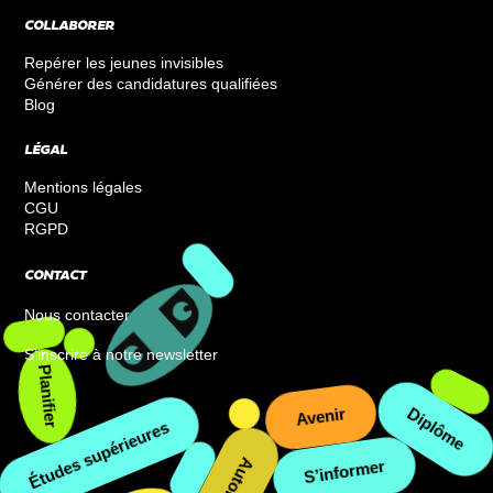
COLLABORER
Repérer les jeunes invisibles
Générer des candidatures qualifiées
Blog
LÉGAL
Mentions légales
CGU
RGPD
CONTACT
Nous contacter
S’inscrire à notre newsletter
Planifier
Avenir
Études supérieures
Diplôme
S’informer